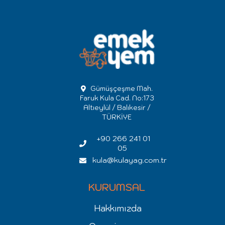
Gümüşçeşme Mah.
Faruk Kula Cad. No:173
Altıeylül / Balıkesir /
TÜRKİYE
+90 266 241 01
05
kula@kulayag.com.tr
KURUMSAL
Hakkımızda