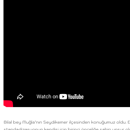
Bilal bey Muğla’nın Seydikemer ilçesinden konuğumuz oldu. Em
standadizasyonun kendisi için birinci önceliğe sahip unsur ol