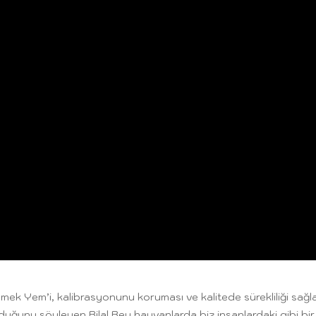
ek Yem’i, kalibrasyonunu koruması ve kalitede sürekliliği sağl
duğunu söyleyen Bilal Bey hayvanlarda biz insanlardaki gibi bir 