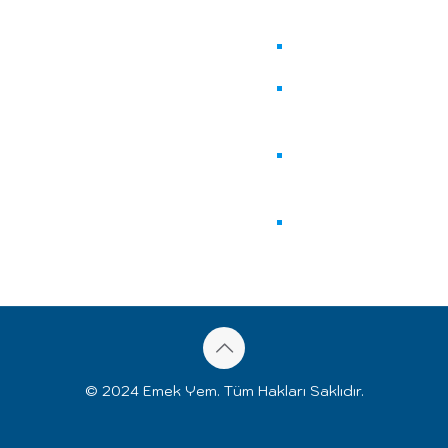
Besi
Bu Piliç
2K Taşıt
Muayene
Balıkesir
Biyogaz
Kent Girişim
© 2024 Emek Yem. Tüm Hakları Saklıdır.