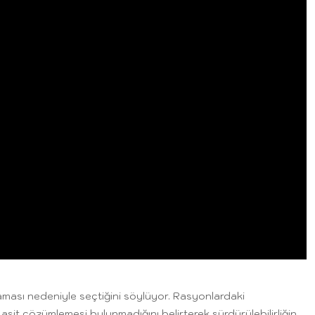
aması nedeniyle seçtiğini söylüyor. Rasyonlardaki
asit çözümlemesi bulunmadığını belirterek sürdürülebilirliğin