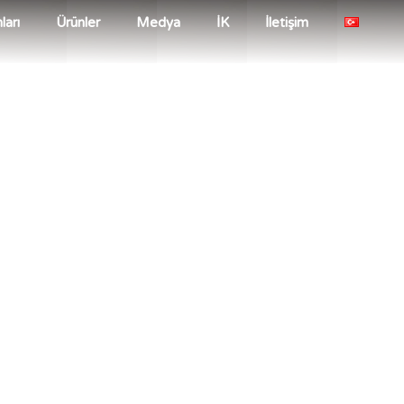
ları
Ürünler
Medya
İK
İletişim