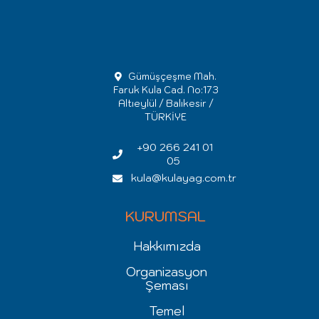
Gümüşçeşme Mah.
Faruk Kula Cad. No:173
Altıeylül / Balıkesir /
TÜRKİYE
+90 266 241 01
05
kula@kulayag.com.tr
KURUMSAL
Hakkımızda
Organizasyon
Şeması
Temel