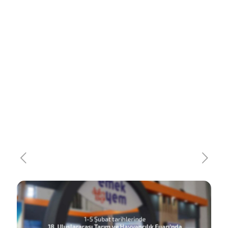
18.Uluslararası Tarım ve
Hayvancılık Fuarı Agroexpo İzmir
2023’ü tamamladık