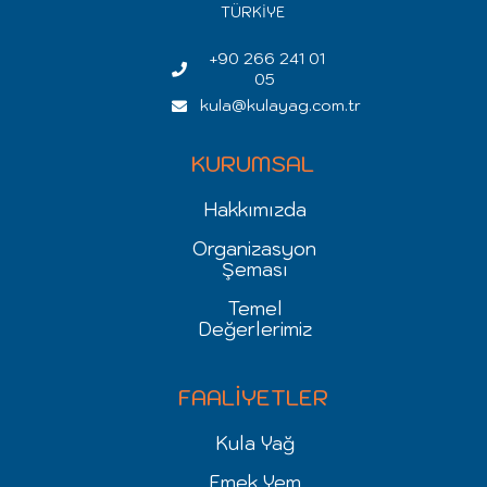
TÜRKİYE
+90 266 241 01
05
kula@kulayag.com.tr
KURUMSAL
Hakkımızda
Organizasyon
Şeması
Temel
Değerlerimiz
FAALİYETLER
Kula Yağ
Emek Yem