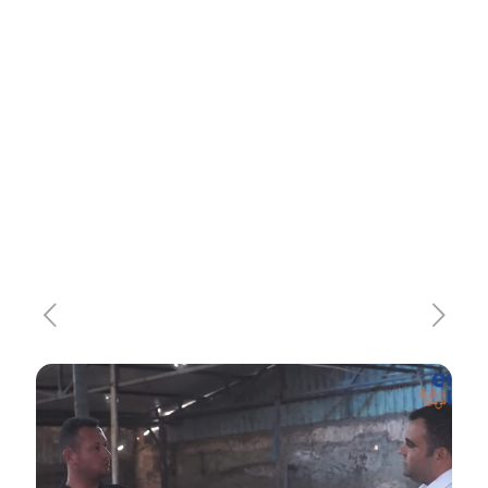
Eskişehir Tınaz Çiftliği Emre
Tınaz’ın konuğu olduk