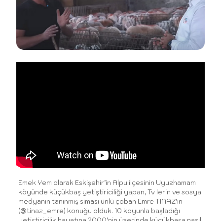
Emek Yem olarak Eskişehir’in Alpu ilçesinin Uyuzhamam
köyünde küçükbaş yetiştiriciliği yapan, Tv lerin ve sosyal
medyanın tanınmış siması ünlü çoban Emre TINAZ’ın
(@tinaz_emre) konuğu olduk. 10 koyunla başladığı
yetiştiricilik hayatına 2000’nin üzerinde küçükbaşa nasıl