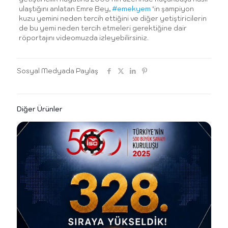
ulaştığını anlatan Emre Bey,
#emekyem
‘in şampiyon
kuzu yemini neden tercih ettiğini ve diğer yetiştiricilerin
de bu yemi neden tercih etmeleri gerektiğine dair
röportajını videomuzda izleyebilirsiniz.
Sosyal Medyada Paylaş
Diğer Ürünler