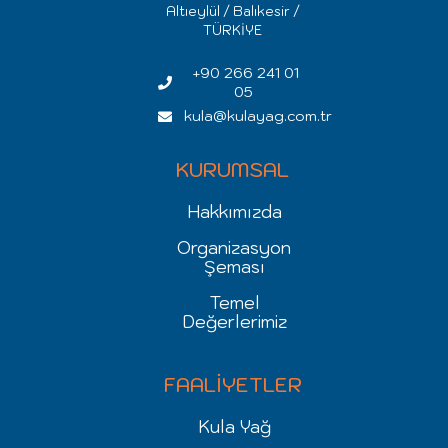
Altıeylül / Balıkesir /
TÜRKİYE
+90 266 241 01
05
kula@kulayag.com.tr
KURUMSAL
Hakkımızda
Organizasyon
Şeması
Temel
Değerlerimiz
FAALİYETLER
Kula Yağ