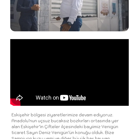
Eskişehir bölgesi ziyaretlerimize devam ediyoruz.
Anadolu’nun uçsuz bucaksız bozkırları ortasında yer
alan Eskişehir’in Çifteler ilçesindeki bayiimiz Yenigün
ticaret Sayın Deniz Yenigün’ün konuğu olduk. Bize
Şampiyon kuzu yemi ve diğer büyük baş hayvan