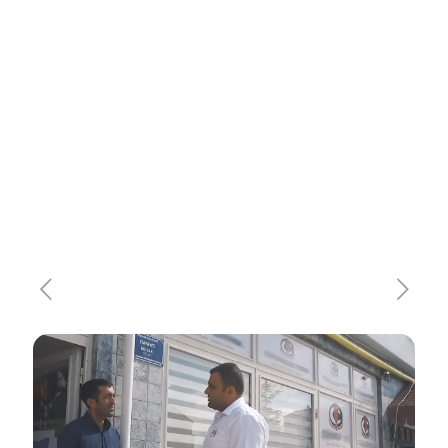
Emek Yem Eskişehir-Çifteler Bayi
Ziyareti