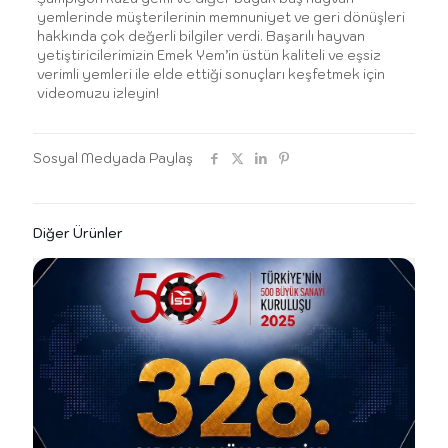
yemlerinde müşterilerinin memnuniyet ve geri dönüşleri
hakkında çok değerli bilgiler verdi. Başarılı hayvan
yetiştiricilerimizin Emek Yem’in üstün kaliteli ve eşsiz
verimli yemleri ile elde ettiği sonuçları keşfetmek için
videomuzu izleyin!
Sosyal Medyada Paylaş
Diğer Ürünler